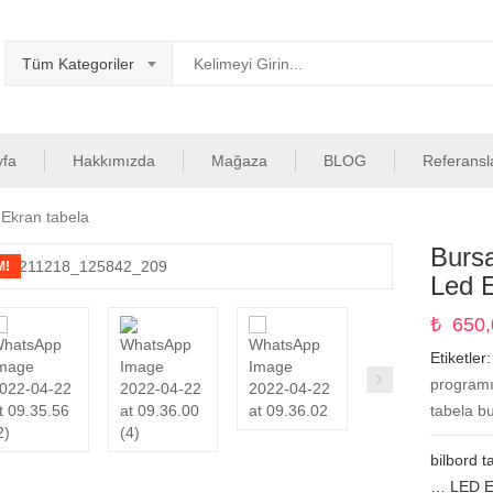
Tüm Kategoriler
yfa
Hakkımızda
Mağaza
BLOG
Referansl
Ekran tabela
Burs
M!
Led E
₺
650,
Etiketler
programı
tabela b
bilbord t
… LED EK