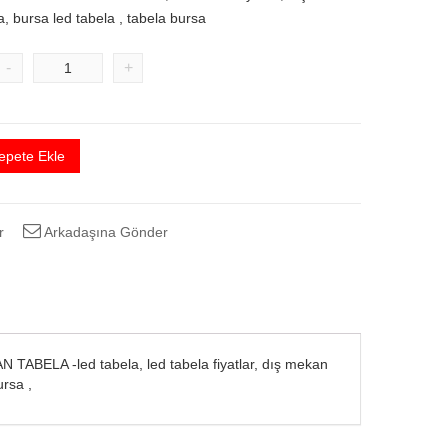
a, bursa led tabela , tabela bursa
-
+
epete Ekle
r
Arkadaşına Gönder
AN TABELA -led tabela, led tabela fiyatlar, dış mekan
ursa ,