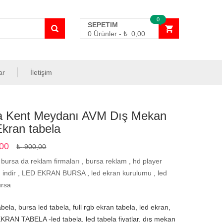
0
SEPETIM
0 Ürünler
-
₺
0,00
ar
İletişim
a Kent Meydanı AVM Dış Mekan
kran tabela
00
₺
900,00
:
bursa da reklam firmaları
,
bursa reklam
,
hd player
 indir
,
LED EKRAN BURSA
,
led ekran kurulumu
,
led
ursa
abela, bursa led tabela, full rgb ekran tabela, led ekran,
RAN TABELA -led tabela, led tabela fiyatlar, dış mekan