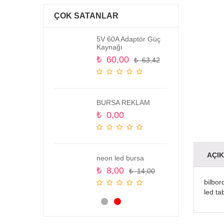
ÇOK SATANLAR
ed Panel Yeşil
5V 60A Adaptör Güç
Kaynağı
,53
₺
60,00
₺
63,42
Led Panel Beyaz
BURSA REKLAM
,53
₺
0,00
ed Panel Kırmızı
AÇI
neon led bursa
,00
₺
8,00
₺
14,00
bilbor
led ta