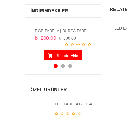
RELAT
İNDIRIMDEKILER
LED E
RGB TABELA | BURSA TABELA VE REKLAM HİZMETLERİ
₺
200,00
₺
850,00
₺
500,00
₺
Sepete Ekle
Se
ÖZEL ÜRÜNLER
LED TABELA BURSA