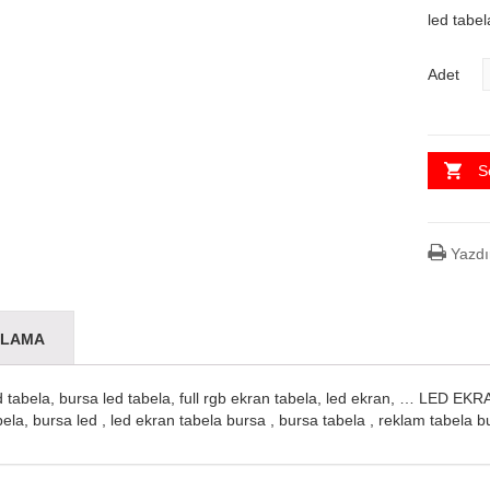
led tabel
Adet
S
Yazdı
KLAMA
d tabela, bursa led tabela, full rgb ekran tabela, led ekran, … LED EKR
bela, bursa led , led ekran tabela bursa , bursa tabela , reklam tabela b