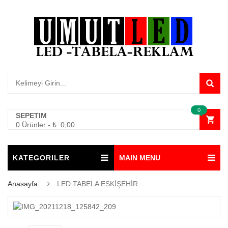
0
SEPETIM
0 Ürünler
-
₺
0,00
KATEGORILER
MAIN MENU
Anasayfa
LED TABELA ESKİŞEHİR