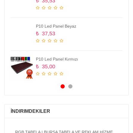
₺
35,53
P10 Led Panel Beyaz
₺
37,53
P10 Led Panel Kırmızı
₺
35,00
İNDIRIMDEKILER
RGB TABELA | BURSA TABELA VE REKLAM HİZMETLERİ
Bur