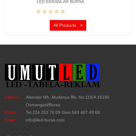
LED EKRANLAR BURSA
All Products
Alemdar Mh. Mudanya Blv. No:116/A 16190
Address:
Osmangazi/Bursa
Tel:224 253 70 09 Gsm:543 407 49 68
Phone:
info@led-bursa.com
Email: