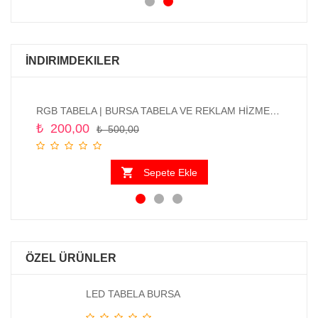
İNDIRIMDEKILER
RGB TABELA | BURSA TABELA VE REKLAM HİZMETLERİ
Bur
₺
200,00
₺
₺
500,00
Sepete Ekle
ÖZEL ÜRÜNLER
LED TABELA BURSA