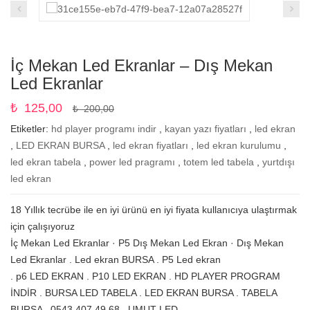
İç Mekan Led Ekranlar – Dış Mekan
Led Ekranlar
₺
125,00
₺
200,00
Etiketler:
hd player programı indir
,
kayan yazı fiyatları
,
led ekran
,
LED EKRAN BURSA
,
led ekran fiyatları
,
led ekran kurulumu
,
led ekran tabela
,
power led pragramı
,
totem led tabela
,
yurtdışı
led ekran
18 Yıllık tecrübe ile en iyi ürünü en iyi fiyata kullanıcıya ulaştırmak
için çalışıyoruz
‎İç Mekan Led Ekranlar · ‎P5 Dış Mekan Led Ekran · ‎Dış Mekan
Led Ekranlar . Led ekran BURSA . P5 Led ekran
. p6 LED EKRAN . P10 LED EKRAN . HD PLAYER PROGRAM
İNDİR . BURSA LED TABELA . LED EKRAN BURSA . TABELA
BURSA . 0543 407 49 68 . UMUT LED