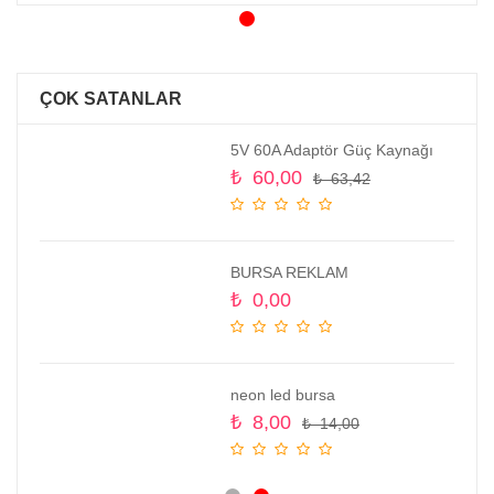
ÇOK SATANLAR
5V 60A Adaptör Güç Kaynağı
₺
60,00
₺
63,42
BURSA REKLAM
₺
0,00
neon led bursa
₺
8,00
₺
14,00