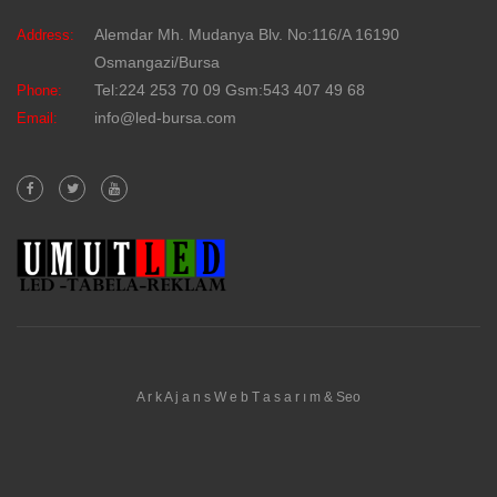
Alemdar Mh. Mudanya Blv. No:116/A 16190
Address:
Osmangazi/Bursa
Tel:224 253 70 09 Gsm:543 407 49 68
Phone:
info@led-bursa.com
Email:
A
r
k
A
j
a
n
s
W
e
b
T
a
s
a
r
ı
m
&
Seo